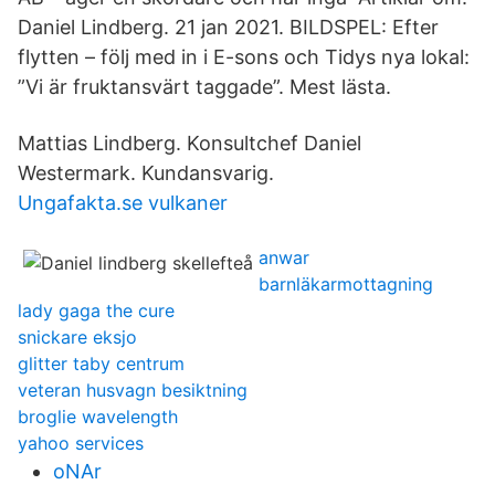
Daniel Lindberg. 21 jan 2021. BILDSPEL: Efter
flytten – följ med in i E-sons och Tidys nya lokal:
”Vi är fruktansvärt taggade”. Mest lästa.
Mattias Lindberg. Konsultchef Daniel
Westermark. Kundansvarig.
Ungafakta.se vulkaner
anwar
barnläkarmottagning
lady gaga the cure
snickare eksjo
glitter taby centrum
veteran husvagn besiktning
broglie wavelength
yahoo services
oNAr