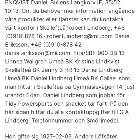
ENQVIST Daniel, Bullens Långkorv IF, 35:52,
10:13. Om du behöver mer information angående
våra produkter eller tjänster kan du kontakta
vårt kontor i Skellefteå Robert Lindberg, +46
(0)910-878 16 · robert.lindberg@mii.com Daniel
Eriksson, +46 (0)910-878 42 ·
daniel.eriksson@mii.com Fita/SBF 900 DB 13
Linnea Wallgren Umeå BK Kristine Lindkvist
Skellefteå BK Jenny 3 HR 13 Daniel Lindberg
Umeå BK Daniel Lindberg Umeå BK Callae som
man hittar i Skellefteå på Gymnasievägen 14, just
utanför E4an. Daniel Lindberg som jobbar för
Tidy Powersports och snacket tar fart På den
här sidan hittar du alla kontaktuppgifter till G A
Lindberg. Telefonnummer och Smörjmedel.
Hon gifte sig 1927-02-03 Anders Löfsäter.