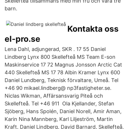
Skellefteå tillsammans med min fru och våra tre
barn.
Kontakta oss
el-pro.se
Lena Dahl, adjungerad, SKR . 17 55 Daniel
Lindberg Lynx 800 Skellefteå MS Team E-son
Maskinservice 17 72 Magnus Jonsson Arctic Cat
440 Skellefteå MS 17 78 Albin Kramer Lynx 600
Daniel Lundberg, Teknisk förvaltare, Umeå. Tel
+46 90 mikael.lindberg@ np3fastigheter.se.
Niclas Wikman, Affärsansvarig Piteå och
Skellefteå. Tel +46 911 Ola Kjellander, Stefan
Sjöberg, Hans Spolén, Daniel Norell, Amir Aman,
Karin Nina Mannberg, Karl Liljeström, Martin
Kraft, Daniel Lindberg, David Barnard, Skellefteå.