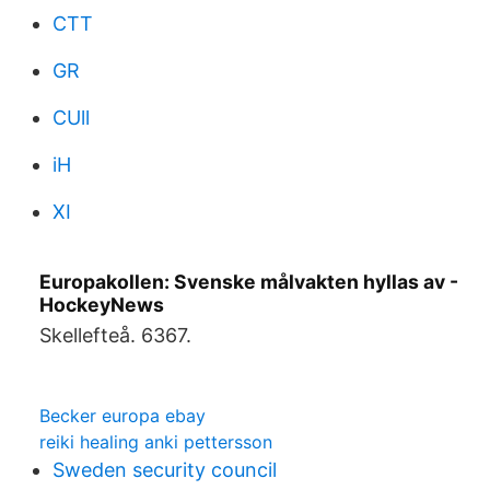
CTT
GR
CUll
iH
XI
Europakollen: Svenske målvakten hyllas av -
HockeyNews
Skellefteå. 6367.
Becker europa ebay
reiki healing anki pettersson
Sweden security council